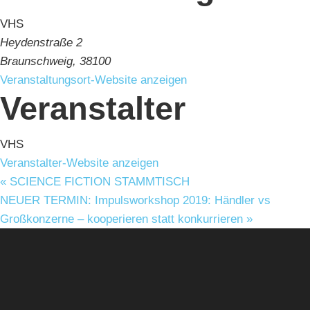
VHS
Heydenstraße 2
Braunschweig
,
38100
Veranstaltungsort-Website anzeigen
Veranstalter
VHS
Veranstalter-Website anzeigen
«
SCIENCE FICTION STAMMTISCH
NEUER TERMIN: Impulsworkshop 2019: Händler vs
Großkonzerne – kooperieren statt konkurrieren
»