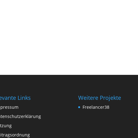
evante Links
Weitere Projekte
mpressum
Freelancer38
tenschutzerklärung
tzung
itragsordnung