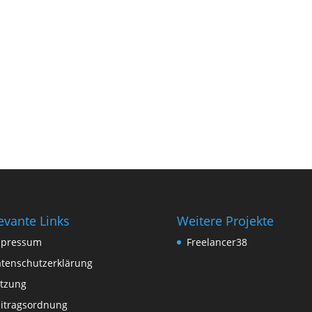
evante Links
Weitere Projekte
mpressum
Freelancer38
tenschutzerklärung
tzung
itragsordnung