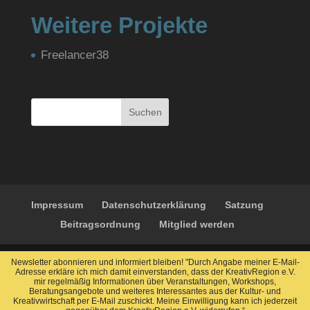
Weitere Projekte
Freelancer38
Suchen
Impressum
Datenschutzerklärung
Satzung
Beitragsordnung
Mitglied werden
Newsletter abonnieren und informiert bleiben! "Durch Angabe meiner E-Mail-
Adresse erkläre ich mich damit einverstanden, dass der KreativRegion e.V.
mir regelmäßig Informationen über Veranstaltungen, Workshops,
KreativRegion e.V. | Geschäftsstelle im TRAFO Hub |
Beratungsangebote und weiteres Interessantes aus der Kultur- und
Kreativwirtschaft per E-Mail zuschickt. Meine Einwilligung kann ich jederzeit
Sophienstraße 40 | 38118 Braunschweig | ©2026