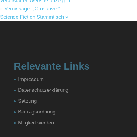
Veranstalter-Website anzeigen
«
Vernissage: „Crossover“
Science Fiction Stammtisch
»
Relevante Links
Impressum
Datenschutzerklärung
Satzung
Beitragsordnung
Mitglied werden